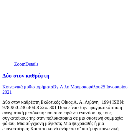
Zoom
Details
Δύο στον καθρέφτη
Κοινωνικά μυθιστορήματα
By
Λιλή Μαυροκεφάλου
25 Ιανουαρίου
2021
Δύο στον καθρέφτη Εκδοτικός Οίκος Α. Α. Λιβάνη | 1994 ISBN:
978-960-236-404-8 Σελ. 301 Ποια είναι στην πραγματικότητα η
αινιγματική μεσόκοπη που συσπειρώνει εναντίον της τους
συγκατοίκους της στην πολυκατοικία σε μια σκοτεινή συμμαχία
φόβου; Μια σύγχρονη μάγισσα; Μια ψυχοπαθής ή μια
επαναστάτρια; Και τι το κοινό ανάμεσα σ’ αυτή την κοινωνική