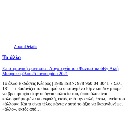
Zoom
Details
Το άλλο
Επιστημονική φαντασία - Λογοτεχνία του Φανταστικού
By
Λιλή
Μαυροκεφάλου
25 Ιανουαρίου 2021
Το άλλο Εκδόσεις Κέδρος | 1986 ISBN: 978-960-04-3041-7 Σελ.
181 Τι βασανίζει το σιωπηλό κι υποταγμένο Ισμν και δεν μπορεί
να βρει ησυχία στην υπόγεια πολιτεία του, όπου όλα είναι
καλορρυθμισμένα κι ασφαλή, εκτός από την απλή, έστω, μνεία του
«άλλου»; Και τι είναι τέλος πάντων αυτό το άξιο να διακινδυνέψει
«άλλο», εκτός από…