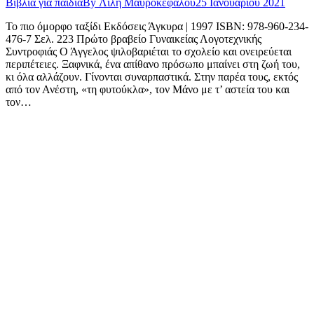
Βιβλία για παιδιά
By
Λιλή Μαυροκεφάλου
25 Ιανουαρίου 2021
Το πιο όμορφο ταξίδι Εκδόσεις Άγκυρα | 1997 ISBN: 978-960-234-
476-7 Σελ. 223 Πρώτο βραβείο Γυναικείας Λογοτεχνικής
Συντροφιάς Ο Άγγελος ψιλοβαριέται το σχολείο και ονειρεύεται
περιπέτειες. Ξαφνικά, ένα απίθανο πρόσωπο μπαίνει στη ζωή του,
κι όλα αλλάζουν. Γίνονται συναρπαστικά. Στην παρέα τους, εκτός
από τον Ανέστη, «τη φυτούκλα», τον Μάνο με τ’ αστεία του και
τον…