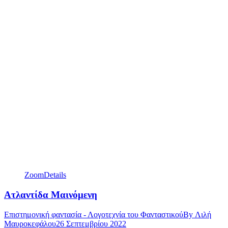
Zoom
Details
Ατλαντίδα Μαινόμενη
Επιστημονική φαντασία - Λογοτεχνία του Φανταστικού
By
Λιλή
Μαυροκεφάλου
26 Σεπτεμβρίου 2022