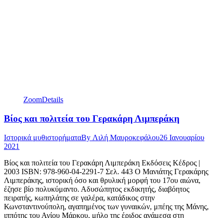
Zoom
Details
Βίος και πολιτεία του Γερακάρη Λιμπεράκη
Ιστορικά μυθιστορήματα
By
Λιλή Μαυροκεφάλου
26 Ιανουαρίου
2021
Βίος και πολιτεία του Γερακάρη Λιμπεράκη Εκδόσεις Κέδρος |
2003 ISBN: 978-960-04-2291-7 Σελ. 443 Ο Μανιάτης Γερακάρης
Λιμπεράκης, ιστορική όσο και θρυλική μορφή του 17ου αιώνα,
έζησε βίο πολυκύμαντο. Αδυσώπητος εκδικητής, διαβόητος
πειρατής, κωπηλάτης σε γαλέρα, κατάδικος στην
Κωνσταντινούπολη, αγαπημένος των γυναικών, μπέης της Μάνης,
ιππότης του Αγίου Μάρκου, μήλο της έριδος ανάμεσα στη