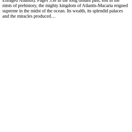
Enraged Atlantis). Pages 358 In the long distant past, lost in the
mists of prehistory, the mighty kingdom of Atlantis-Macaria reigned
supreme in the midst of the ocean. Its wealth, its splendid palaces
and the miracles produced…