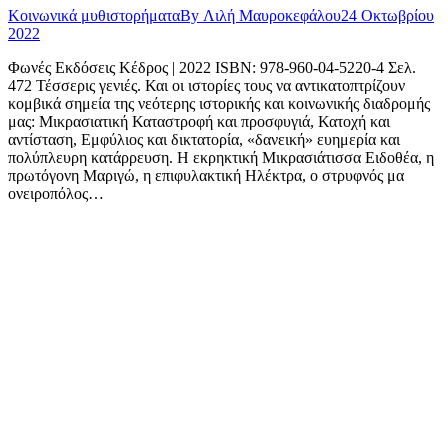
Κοινωνικά μυθιστορήματα
By
Λιλή Μαυροκεφάλου
24 Οκτωβρίου
2022
Φωνές Εκδόσεις Κέδρος | 2022 ISBN: 978-960-04-5220-4 Σελ.
472 Τέσσερις γενιές. Και οι ιστορίες τους να αντικατοπτρίζουν
κομβικά σημεία της νεότερης ιστορικής και κοινωνικής διαδρομής
μας: Μικρασιατική Καταστροφή και προσφυγιά, Κατοχή και
αντίσταση, Εμφύλιος και δικτατορία, «δανεική» ευημερία και
πολύπλευρη κατάρρευση. Η εκρηκτική Mικρασιάτισσα Ειδοθέα, η
πρωτόγονη Μαριγώ, η επιφυλακτική Ηλέκτρα, ο στρυφνός μα
ονειροπόλος…