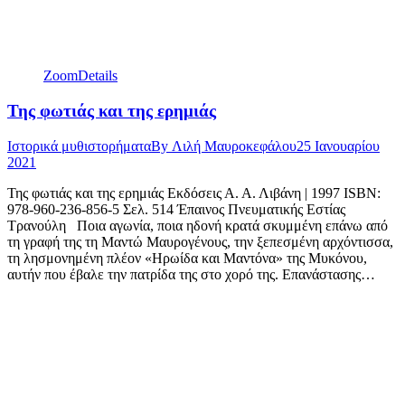
Zoom
Details
Της φωτιάς και της ερημιάς
Ιστορικά μυθιστορήματα
By
Λιλή Μαυροκεφάλου
25 Ιανουαρίου
2021
Της φωτιάς και της ερημιάς Εκδόσεις Α. Α. Λιβάνη | 1997 ISBN:
978-960-236-856-5 Σελ. 514 Έπαινος Πνευματικής Εστίας
Τρανούλη Ποια αγωνία, ποια ηδονή κρατά σκυμμένη επάνω από
τη γραφή της τη Μαντώ Μαυρογένους, την ξεπεσμένη αρχόντισσα,
τη λησμονημένη πλέον «Ηρωίδα και Μαντόνα» της Μυκόνου,
αυτήν που έβαλε την πατρίδα της στο χορό της. Επανάστασης…