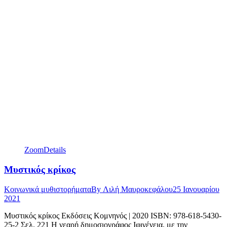
Zoom
Details
Μυστικός κρίκος
Κοινωνικά μυθιστορήματα
By
Λιλή Μαυροκεφάλου
25 Ιανουαρίου
2021
Μυστικός κρίκος Εκδόσεις Κομνηνός | 2020 ISBN: 978-618-5430-
25-2 Σελ. 221 Η νεαρή δημοσιογράφος Ιφιγένεια, με την