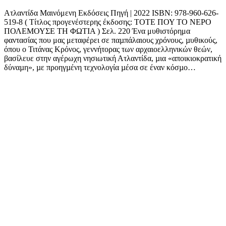
Ατλαντίδα Μαινόμενη Εκδόσεις Πηγή | 2022 ISBN: 978-960-626-
519-8 ( Τίτλος προγενέστερης έκδοσης: ΤΟΤΕ ΠΟΥ ΤΟ ΝΕΡΟ
ΠΟΛΕΜΟΥΣΕ ΤΗ ΦΩΤΙΑ ) Σελ. 220 Ένα μυθιστόρημα
φαντασίας που μας μεταφέρει σε παµπάλαιους χρόνους, µυθικούς,
όπου ο Τιτάνας Κρόνος, γεννήτορας των αρχαιοελληνικών θεών,
βασίλευε στην αγέρωχη νησιωτική Ατλαντίδα, µια «αποικιοκρατική
δύναµη», µε προηγµένη τεχνολογία µέσα σε έναν κόσµο…