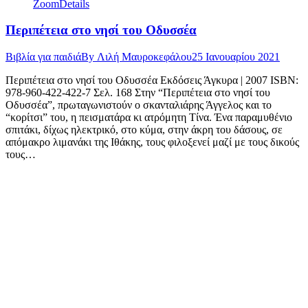
Zoom
Details
Περιπέτεια στο νησί του Οδυσσέα
Βιβλία για παιδιά
By
Λιλή Μαυροκεφάλου
25 Ιανουαρίου 2021
Περιπέτεια στο νησί του Οδυσσέα Εκδόσεις Άγκυρα | 2007 ISBN:
978-960-422-422-7 Σελ. 168 Στην “Περιπέτεια στο νησί του
Οδυσσέα”, πρωταγωνιστούν ο σκανταλιάρης Άγγελος και το
“κορίτσι” του, η πεισματάρα κι ατρόμητη Τίνα. Ένα παραμυθένιο
σπιτάκι, δίχως ηλεκτρικό, στο κύμα, στην άκρη του δάσους, σε
απόμακρο λιμανάκι της Ιθάκης, τους φιλοξενεί μαζί με τους δικούς
τους…