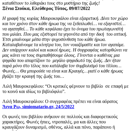
καταθέτουν το λιθαράκι τους στο μυστήριο της ζωής!
Ξένια Στούκα, Ελεύθερος Τύπος, 09/07/2022
Η γραφή της κυρίας Μαυροκεφάλου είναι εξαιρετική. Δίνει τον χώρο
και τον χρόνο στον κάθε ήρωα της να ξεδιπλωθεί… να εξαγνιστεί…
να αγαπηθεί… Το κάθε κεφάλαιο έχει το όνομα του πρωταγωνιστή
που μιλάει. Που μας εξιστορεί τα γεγονότα από την δική του οπτική.
Έτσι μπαίνουμε μέσα στην ψυχοσύνθεση του κάθε ήρωα.
Καταλαβαίνουμε τα κίνητρα του, τον νοιαζόμαστε και τον αγαπάμε.
Δεν υπάρχουν καλοί και κακοί ήρωες. Η συγγραφέας κατορθώνει να
μας κάνει να τους συμπαθήσουμε όλους. Γίνονται ο καθένας μια
ψηφίδα που απαρτίζουν το μεγάλο ψηφιδωτό της ζωής. Δεν ήταν
παρά μόνο στο τέλος που κατάλαβα τον συμβολισμό του τίτλου…
Φωνές… Θα μπορούσε να είναι και Κραυγές…γιατί ο κάθε ήρωας
βγάζει την κραυγή της ζωής του…
Λιλή Μαυροκεφάλου: “Οι κριτικές φέρνουν το βιβλίο σε επαφή με
το κοινό και ιδίως το βιβλιόφιλο”.
Λιλή Μαυροκεφάλου: Ο συγγραφέας πρέπει να είναι αόρατος
Άννα Ρω, simiomatario.gr, 24/5/2022
Οι φωνές του βιβλίου ανήκουν σε πολλούς και διαφορετικούς
χαρακτήρες. Φωνές ήπιες, ντροπαλές, μα και άλλες που
κραυγάζουν δυναμισμό, σθένος, αλλά και πόνο, παράπονο ή