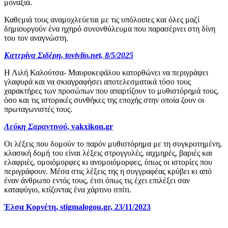
μοναξιά.
Καθεμιά τους αναμοχλεύεται με τις υπόλοιπες και όλες μαζί
δημιουργούν ένα ηχηρό συνονθύλευμα που παρασέρνει στη δίνη
του τον αναγνώστη.
Κατερίνα Σιδέρη, tovivlio.net, 8/5/2025
Η Λιλή Καλούτσα- Μαυροκεφάλου κατορθώνει να περιγράψει
γλαφυρά και να σκιαγραφήσει αποτελεσματικά τόσο τους
χαρακτήρες των προσώπων που απαρτίζουν το μυθιστόρημά τους,
όσο και τις ιστορικές συνθήκες της εποχής στην οποία ζουν οι
πρωταγωνιστές τους.
Λεύκη Σαραντινού
, vakxikon.gr
Οι λέξεις που δομούν το παρόν μυθιστόρημα με τη συγκροτημένη,
κλασική δομή του είναι λέξεις στρογγυλές, αιχμηρές, βαριές και
ελαφριές, ομοιόμορφες κι ανομοιόμορφες, όπως οι ιστορίες που
περιγράφουν. Μέσα στις λέξεις της η συγγραφέας κρύβει κι από
έναν άνθρωπο εντός τους, έτσι όπως τις έχει επιλέξει σαν
καταφύγιο, κτίζοντας ένα χάρτινο σπίτι.
Έλσα Κορνέτη, stigmalogou.gr, 23/11/2023