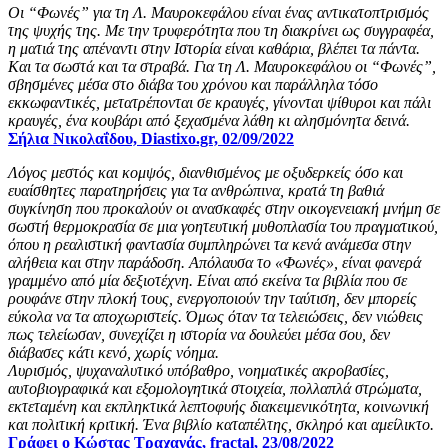
Οι “Φωνές” για τη Λ. Μαυροκεφάλου είναι ένας αντικατοπτρισμός
της ψυχής της. Με την τρυφερότητα που τη διακρίνει ως συγγραφέα,
η ματιά της απέναντι στην Ιστορία είναι καθάρια, βλέπει τα πάντα.
Και τα σωστά και τα στραβά. Για τη Λ. Μαυροκεφάλου οι “Φωνές”,
σβησμένες μέσα στο διάβα του χρόνου και παράλληλα τόσο
εκκωφαντικές, μετατρέπονται σε κραυγές, γίνονται ψίθυροι και πάλι
κραυγές, ένα κουβάρι από ξεχασμένα λάθη κι αλησμόνητα δεινά.
Σήλια Νικολαΐδου, Diastixo.gr, 02/09/2022
Λόγος μεστός και κομψός, διανθισμένος με οξυδερκείς όσο και
ευαίσθητες παρατηρήσεις για τα ανθρώπινα, κρατά τη βαθιά
συγκίνηση που προκαλούν οι ανασκαφές στην οικογενειακή μνήμη σε
σωστή θερμοκρασία σε μια γοητευτική μυθοπλασία του πραγματικού,
όπου η ρεαλιστική φαντασία συμπληρώνει τα κενά ανάμεσα στην
αλήθεια και στην παράδοση. Απόλαυσα το «Φωνές», είναι φανερά
γραμμένο από μία δεξιοτέχνη. Είναι από εκείνα τα βιβλία που σε
ρουφάνε στην πλοκή τους, ενεργοποιούν την ταύτιση, δεν μπορείς
εύκολα να τα αποχωριστείς. Όμως όταν τα τελειώσεις, δεν νιώθεις
πως τελείωσαν, συνεχίζει η ιστορία να δουλεύει μέσα σου, δεν
διάβασες κάτι κενό, χωρίς νόημα.
Λυρισμός, ψυχαναλυτικό υπόβαθρο, νοηματικές ακροβασίες,
αυτοβιογραφικά και εξομολογητικά στοιχεία, πολλαπλά στρώματα,
εκτεταμένη και εκπληκτικά λεπτοφυής διακειμενικότητα, κοινωνική
και πολιτική κριτική. Ένα βιβλίο καταπέλτης, σκληρό και αμείλικτο.
Γράφει ο Κώστας Τραχανάς, fractal, 23/08/2022