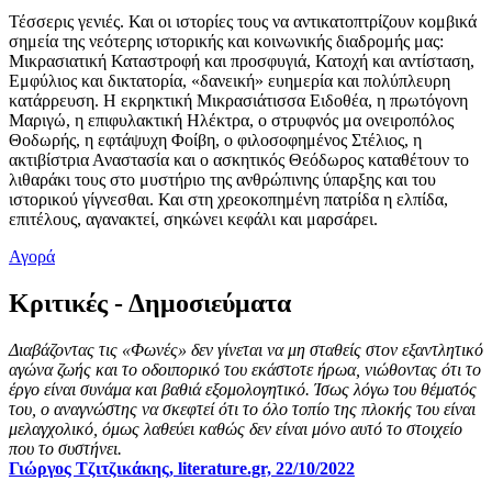
Τέσσερις γενιές. Και οι ιστορίες τους να αντικατοπτρίζουν κομβικά
σημεία της νεότερης ιστορικής και κοινωνικής διαδρομής μας:
Μικρασιατική Καταστροφή και προσφυγιά, Κατοχή και αντίσταση,
Εμφύλιος και δικτατορία, «δανεική» ευημερία και πολύπλευρη
κατάρρευση. Η εκρηκτική Mικρασιάτισσα Ειδοθέα, η πρωτόγονη
Μαριγώ, η επιφυλακτική Ηλέκτρα, ο στρυφνός μα ονειροπόλος
Θοδωρής, η εφτάψυχη Φοίβη, ο φιλοσοφημένος Στέλιος, η
ακτιβίστρια Αναστασία και ο ασκητικός Θεόδωρος καταθέτουν το
λιθαράκι τους στο μυστήριο της ανθρώπινης ύπαρξης και του
ιστορικού γίγνεσθαι. Και στη χρεοκοπημένη πατρίδα η ελπίδα,
επιτέλους, αγανακτεί, σηκώνει κεφάλι και μαρσάρει.
Αγορά
Κριτικές - Δημοσιεύματα
Διαβάζοντας τις «Φωνές» δεν γίνεται να μη σταθείς στον εξαντλητικό
αγώνα ζωής και το οδοιπορικό του εκάστοτε ήρωα, νιώθοντας ότι το
έργο είναι συνάμα και βαθιά εξομολογητικό. Ίσως λόγω του θέματός
του, ο αναγνώστης να σκεφτεί ότι το όλο τοπίο της πλοκής του είναι
μελαγχολικό, όμως λαθεύει καθώς δεν είναι μόνο αυτό το στοιχείο
που το συστήνει.
Γιώργος Τζιτζικάκης, literature.gr, 22/10/2022