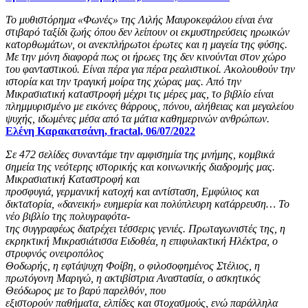
Το μυθιστόρημα «Φωνές» της Λιλής Μαυροκεφάλου είναι ένα
στιβαρό ταξίδι ζωής όπου δεν λείπουν οι εκμυστηρεύσεις ηρωικών
κατορθωμάτων, οι ανεκπλήρωτοι έρωτες και η μαγεία της φύσης.
Με την μόνη διαφορά πως οι ήρωες της δεν κινούνται στον χώρο
του φανταστικού. Είναι πέρα για πέρα ρεαλιστικοί. Ακολουθούν την
ιστορία και την τραγική μοίρα της χώρας μας. Από την
Μικρασιατική καταστροφή μέχρι τις μέρες μας, το βιβλίο είναι
πλημμυρισμένο με εικόνες θάρρους, πόνου, αλήθειας και μεγαλείου
ψυχής, ιδωμένες μέσα από τα μάτια καθημερινών ανθρώπων.
Ελένη Καρακατσάνη, fractal, 06/07/2022
Σε 472 σελίδες συναντάμε την αμφισημία της μνήμης, κομβικά
σημεία της νεότερης ιστορικής και κοινωνικής διαδρομής μας.
Mικρασιατική Καταστροφή και
προσφυγιά, γερμανική κατοχή και αντίσταση, Εμφύλιος και
δικτατορία, «δανεική» ευημερία και πολύπλευρη κατάρρευση… Το
νέο βιβλίο της πολυγραφότα-
της συγγραφέως διατρέχει τέσσερις γενιές. Πρωταγωνιστές της, η
εκρηκτική Μικρασιάτισσα Ειδοθέα, η επιφυλακτική Ηλέκτρα, ο
στρυφνός ονειροπόλος
Θοδωρής, η εφτάψυχη Φοίβη, ο φιλοσοφημένος Στέλιος, η
πρωτόγονη Μαριγώ, η ακτιβίστρια Αναστασία, ο ασκητικός
Θεόδωρος με το βαρύ παρελθόν, που
εξιστορούν παθήματα, ελπίδες και στοχασμούς, ενώ παράλληλα