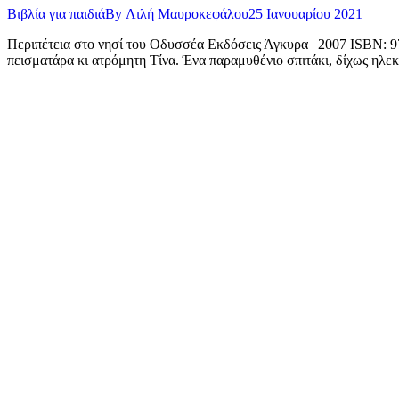
Βιβλία για παιδιά
By
Λιλή Μαυροκεφάλου
25 Ιανουαρίου 2021
Περιπέτεια στο νησί του Οδυσσέα Εκδόσεις Άγκυρα | 2007 ISBN: 97
πεισματάρα κι ατρόμητη Τίνα. Ένα παραμυθένιο σπιτάκι, δίχως ηλεκ