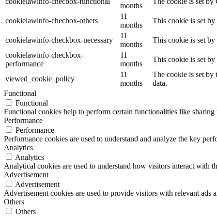
cookielawinfo-checbox-functional
The cookie is set by
months
11
cookielawinfo-checbox-others
This cookie is set b
months
11
cookielawinfo-checkbox-necessary
This cookie is set b
months
cookielawinfo-checkbox-
11
This cookie is set b
performance
months
11
The cookie is set by
viewed_cookie_policy
months
data.
Functional
Functional
Functional cookies help to perform certain functionalities like sharing 
Performance
Performance
Performance cookies are used to understand and analyze the key perfor
Analytics
Analytics
Analytical cookies are used to understand how visitors interact with th
Advertisement
Advertisement
Advertisement cookies are used to provide visitors with relevant ads 
Others
Others