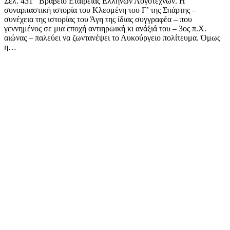
Σελ. 431 Βραβείο Εταιρείας Ελλήνων Λογοτεχνών. Η
συναρπαστική ιστορία του Κλεομένη του Γ’ της Σπάρτης –
συνέχεια της ιστορίας του Άγη της ίδιας συγγραφέα – που
γεννημένος σε μια εποχή αντιηρωική κι ανάξιά του – 3ος π.Χ.
αιώνας – παλεύει να ζωντανέψει το Λυκούργειο πολίτευμα. Όμως
η…