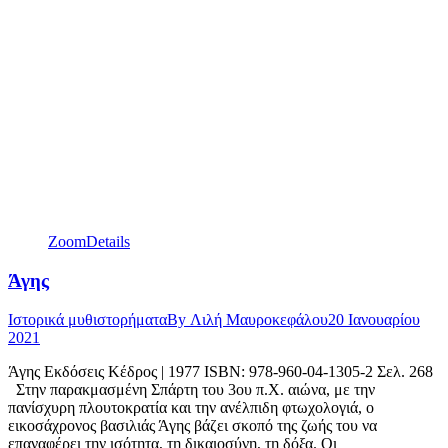
Zoom
Details
Άγης
Ιστορικά μυθιστορήματα
By
Λιλή Μαυροκεφάλου
20 Ιανουαρίου
2021
Άγης Εκδόσεις Κέδρος | 1977 ISBN: 978-960-04-1305-2 Σελ. 268
Στην παρακμασμένη Σπάρτη του 3ου π.Χ. αιώνα, με την
πανίσχυρη πλουτοκρατία και την ανέλπιδη φτωχολογιά, ο
εικοσάχρονος βασιλιάς Άγης βάζει σκοπό της ζωής του να
επαναφέρει την ισότητα, τη δικαιοσύνη, τη δόξα. Οι