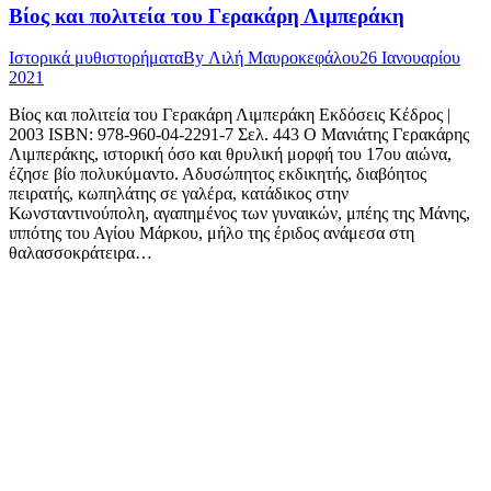
Βίος και πολιτεία του Γερακάρη Λιμπεράκη
Ιστορικά μυθιστορήματα
By
Λιλή Μαυροκεφάλου
26 Ιανουαρίου
2021
Βίος και πολιτεία του Γερακάρη Λιμπεράκη Εκδόσεις Κέδρος |
2003 ISBN: 978-960-04-2291-7 Σελ. 443 Ο Μανιάτης Γερακάρης
Λιμπεράκης, ιστορική όσο και θρυλική μορφή του 17ου αιώνα,
έζησε βίο πολυκύμαντο. Αδυσώπητος εκδικητής, διαβόητος
πειρατής, κωπηλάτης σε γαλέρα, κατάδικος στην
Κωνσταντινούπολη, αγαπημένος των γυναικών, μπέης της Μάνης,
ιππότης του Αγίου Μάρκου, μήλο της έριδος ανάμεσα στη
θαλασσοκράτειρα…