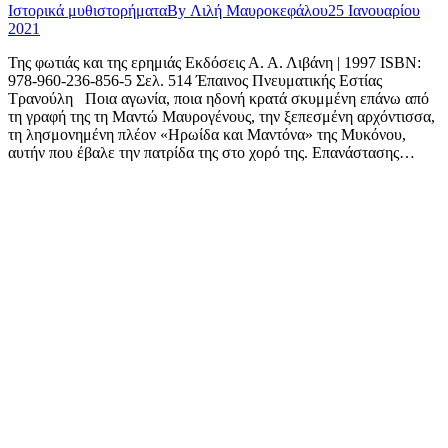
Ιστορικά μυθιστορήματα
By
Λιλή Μαυροκεφάλου
25 Ιανουαρίου
2021
Της φωτιάς και της ερημιάς Εκδόσεις Α. Α. Λιβάνη | 1997 ISBN:
978-960-236-856-5 Σελ. 514 Έπαινος Πνευματικής Εστίας
Τρανούλη Ποια αγωνία, ποια ηδονή κρατά σκυμμένη επάνω από
τη γραφή της τη Μαντώ Μαυρογένους, την ξεπεσμένη αρχόντισσα,
τη λησμονημένη πλέον «Ηρωίδα και Μαντόνα» της Μυκόνου,
αυτήν που έβαλε την πατρίδα της στο χορό της. Επανάστασης…