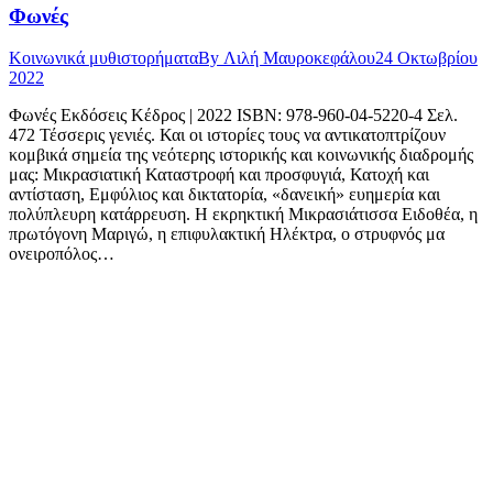
Φωνές
Κοινωνικά μυθιστορήματα
By
Λιλή Μαυροκεφάλου
24 Οκτωβρίου
2022
Φωνές Εκδόσεις Κέδρος | 2022 ISBN: 978-960-04-5220-4 Σελ.
472 Τέσσερις γενιές. Και οι ιστορίες τους να αντικατοπτρίζουν
κομβικά σημεία της νεότερης ιστορικής και κοινωνικής διαδρομής
μας: Μικρασιατική Καταστροφή και προσφυγιά, Κατοχή και
αντίσταση, Εμφύλιος και δικτατορία, «δανεική» ευημερία και
πολύπλευρη κατάρρευση. Η εκρηκτική Mικρασιάτισσα Ειδοθέα, η
πρωτόγονη Μαριγώ, η επιφυλακτική Ηλέκτρα, ο στρυφνός μα
ονειροπόλος…